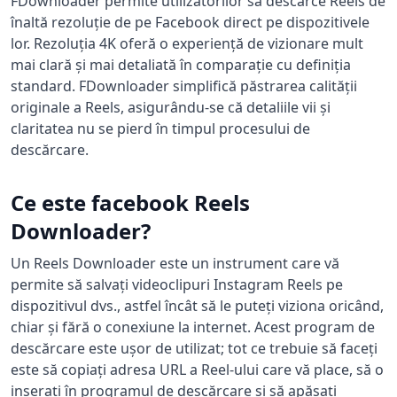
FDownloader permite utilizatorilor să descarce Reels de
înaltă rezoluție de pe Facebook direct pe dispozitivele
lor. Rezoluția 4K oferă o experiență de vizionare mult
mai clară și mai detaliată în comparație cu definiția
standard. FDownloader simplifică păstrarea calității
originale a Reels, asigurându-se că detaliile vii și
claritatea nu se pierd în timpul procesului de
descărcare.
Ce este facebook Reels
Downloader?
Un Reels Downloader este un instrument care vă
permite să salvați videoclipuri Instagram Reels pe
dispozitivul dvs., astfel încât să le puteți viziona oricând,
chiar și fără o conexiune la internet. Acest program de
descărcare este ușor de utilizat; tot ce trebuie să faceți
este să copiați adresa URL a Reel-ului care vă place, să o
inserați în programul de descărcare și să apăsați